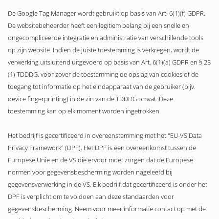
De Google Tag Manager wordt gebruikt op basis van Art. 6(1)(f) GDPR.
De websitebeheerder heeft een legitiem belang bij een snelle en
ongecompliceerde integratie en administratie van verschillende tools
op zijn website. Indien de juiste toestemming is verkregen, wordt de
verwerking uitsluitend uitgevoerd op basis van Art. 6(1)(a) GDPR en § 25
(1) TDDDG, voor zover de toestemming de opslag van cookies of de
toegang tot informatie op het eindapparaat van de gebruiker (bijv.
device fingerprinting) in de zin van de TDDDG omvat. Deze
toestemming kan op elk moment worden ingetrokken.
Het bedrijf is gecertificeerd in overeenstemming met het "EU-VS Data
Privacy Framework" (DPF). Het DPF is een overeenkomst tussen de
Europese Unie en de VS die ervoor moet zorgen dat de Europese
normen voor gegevensbescherming worden nageleefd bij
gegevensverwerking in de VS. Elk bedrijf dat gecertificeerd is onder het
DPF is verplicht om te voldoen aan deze standaarden voor
gegevensbescherming. Neem voor meer informatie contact op met de