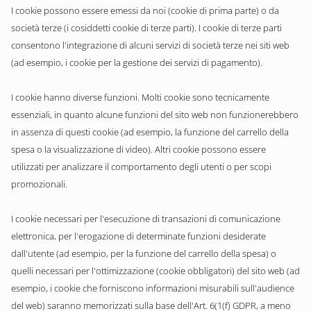
I cookie possono essere emessi da noi (cookie di prima parte) o da
società terze (i cosiddetti cookie di terze parti). I cookie di terze parti
consentono l'integrazione di alcuni servizi di società terze nei siti web
(ad esempio, i cookie per la gestione dei servizi di pagamento).
I cookie hanno diverse funzioni. Molti cookie sono tecnicamente
essenziali, in quanto alcune funzioni del sito web non funzionerebbero
in assenza di questi cookie (ad esempio, la funzione del carrello della
spesa o la visualizzazione di video). Altri cookie possono essere
utilizzati per analizzare il comportamento degli utenti o per scopi
promozionali.
I cookie necessari per l'esecuzione di transazioni di comunicazione
elettronica, per l'erogazione di determinate funzioni desiderate
dall'utente (ad esempio, per la funzione del carrello della spesa) o
quelli necessari per l'ottimizzazione (cookie obbligatori) del sito web (ad
esempio, i cookie che forniscono informazioni misurabili sull'audience
del web) saranno memorizzati sulla base dell'Art. 6(1(f) GDPR, a meno