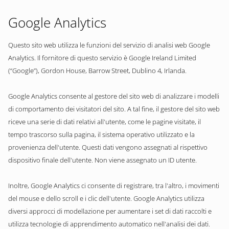
Google Analytics
Questo sito web utilizza le funzioni del servizio di analisi web Google
Analytics. Il fornitore di questo servizio è Google Ireland Limited
(“Google”), Gordon House, Barrow Street, Dublino 4, Irlanda.
Google Analytics consente al gestore del sito web di analizzare i modelli
di comportamento dei visitatori del sito. A tal fine, il gestore del sito web
riceve una serie di dati relativi all'utente, come le pagine visitate, il
tempo trascorso sulla pagina, il sistema operativo utilizzato e la
provenienza dell'utente. Questi dati vengono assegnati al rispettivo
dispositivo finale dell'utente. Non viene assegnato un ID utente.
Inoltre, Google Analytics ci consente di registrare, tra l'altro, i movimenti
del mouse e dello scroll e i clic dell'utente. Google Analytics utilizza
diversi approcci di modellazione per aumentare i set di dati raccolti e
utilizza tecnologie di apprendimento automatico nell'analisi dei dati.