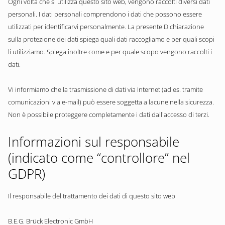
Ogni volta che si utilizza questo sito web, vengono raccolti diversi dati
personali. I dati personali comprendono i dati che possono essere
utilizzati per identificarvi personalmente. La presente Dichiarazione
sulla protezione dei dati spiega quali dati raccogliamo e per quali scopi
li utilizziamo. Spiega inoltre come e per quale scopo vengono raccolti i
dati.
Vi informiamo che la trasmissione di dati via Internet (ad es. tramite
comunicazioni via e-mail) può essere soggetta a lacune nella sicurezza.
Non è possibile proteggere completamente i dati dall'accesso di terzi.
Informazioni sul responsabile
(indicato come “controllore” nel
GDPR)
Il responsabile del trattamento dei dati di questo sito web
B.E.G. Brück Electronic GmbH