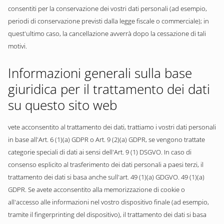
consentiti per la conservazione dei vostri dati personali (ad esempio,
periodi di conservazione previsti dalla legge fiscale o commerciale); in
quest'ultimo caso, la cancellazione avverrà dopo la cessazione di tali
motivi.
Informazioni generali sulla base
giuridica per il trattamento dei dati
su questo sito web
vete acconsentito al trattamento dei dati, trattiamo i vostri dati personali
in base all'Art. 6 (1)(a) GDPR o Art. 9 (2)(a) GDPR, se vengono trattate
categorie speciali di dati ai sensi dell'Art. 9 (1) DSGVO. In caso di
consenso esplicito al trasferimento dei dati personali a paesi terzi, il
trattamento dei dati si basa anche sull'art. 49 (1)(a) GDGVO. 49 (1)(a)
GDPR. Se avete acconsentito alla memorizzazione di cookie o
all'accesso alle informazioni nel vostro dispositivo finale (ad esempio,
tramite il fingerprinting del dispositivo), il trattamento dei dati si basa