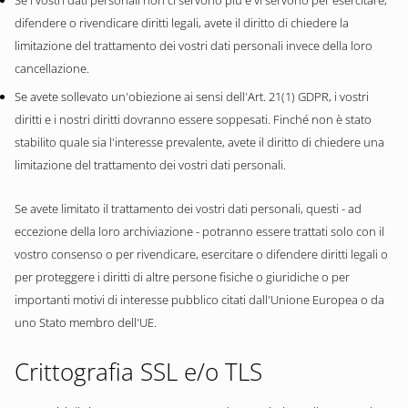
Se i vostri dati personali non ci servono più e vi servono per esercitare,
difendere o rivendicare diritti legali, avete il diritto di chiedere la
limitazione del trattamento dei vostri dati personali invece della loro
cancellazione.
Se avete sollevato un'obiezione ai sensi dell'Art. 21(1) GDPR, i vostri
diritti e i nostri diritti dovranno essere soppesati. Finché non è stato
stabilito quale sia l'interesse prevalente, avete il diritto di chiedere una
limitazione del trattamento dei vostri dati personali.
Se avete limitato il trattamento dei vostri dati personali, questi - ad
eccezione della loro archiviazione - potranno essere trattati solo con il
vostro consenso o per rivendicare, esercitare o difendere diritti legali o
per proteggere i diritti di altre persone fisiche o giuridiche o per
importanti motivi di interesse pubblico citati dall'Unione Europea o da
uno Stato membro dell'UE.
Crittografia SSL e/o TLS