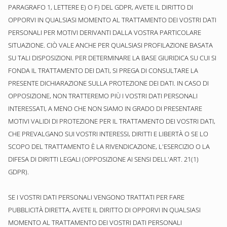
PARAGRAFO 1, LETTERE E) O F) DEL GDPR, AVETE IL DIRITTO DI
OPPORVI IN QUALSIASI MOMENTO AL TRATTAMENTO DEI VOSTRI DATI
PERSONALI PER MOTIVI DERIVANTI DALLA VOSTRA PARTICOLARE
SITUAZIONE. CIÒ VALE ANCHE PER QUALSIASI PROFILAZIONE BASATA
SU TALI DISPOSIZIONI. PER DETERMINARE LA BASE GIURIDICA SU CUI SI
FONDA IL TRATTAMENTO DEI DATI, SI PREGA DI CONSULTARE LA
PRESENTE DICHIARAZIONE SULLA PROTEZIONE DEI DATI. IN CASO DI
OPPOSIZIONE, NON TRATTEREMO PIÙ I VOSTRI DATI PERSONALI
INTERESSATI, A MENO CHE NON SIAMO IN GRADO DI PRESENTARE
MOTIVI VALIDI DI PROTEZIONE PER IL TRATTAMENTO DEI VOSTRI DATI,
CHE PREVALGANO SUI VOSTRI INTERESSI, DIRITTI E LIBERTÀ O SE LO
SCOPO DEL TRATTAMENTO È LA RIVENDICAZIONE, L'ESERCIZIO O LA
DIFESA DI DIRITTI LEGALI (OPPOSIZIONE AI SENSI DELL'ART. 21(1)
GDPR).
SE I VOSTRI DATI PERSONALI VENGONO TRATTATI PER FARE
PUBBLICITÀ DIRETTA, AVETE IL DIRITTO DI OPPORVI IN QUALSIASI
MOMENTO AL TRATTAMENTO DEI VOSTRI DATI PERSONALI