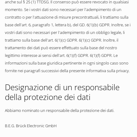
anche sul § 25 (1) TTDSG. Il consenso può essere revocato in qualsiasi
momento. Se i vostri dati sono necessari per l'adempimento di un
contratto o per l'attuazione di misure precontrattuali, li trattiamo sulla
base dell'art. 6, paragrafo 1, lettera b), del GD. 6(1)(b) GDPR. Inoltre, se i
vostri dati sono necessari per l'adempimento di un obbligo legale, li
trattiamo sulla base dell'art. 6(1)(c) GDPR. 6(1)(c) GDPR. Inoltre, il
trattamento dei dati può essere effettuato sulla base del nostro
legittimo interesse ai sensi dell'art. 6(1)(f) GDPR. 6(1)(f) GDPR. Le
informazioni sulla base giuridica pertinente in ogni singolo caso sono
fornite nei paragrafi successivi della presente informativa sulla privacy.
Designazione di un responsabile
della protezione dei dati
Abbiamo nominato un responsabile della protezione dei dati.
B.E.G. Brück Electronic GmbH