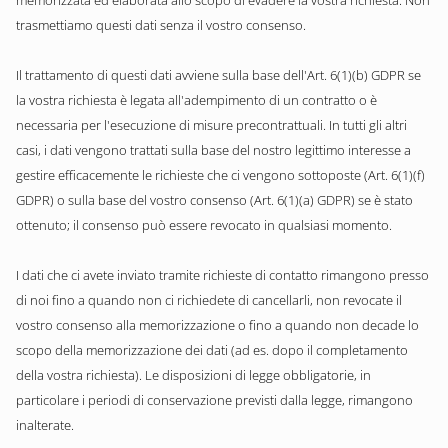
memorizzata ed elaborata allo scopo di evadere la vostra richiesta. Non
trasmettiamo questi dati senza il vostro consenso.
Il trattamento di questi dati avviene sulla base dell'Art. 6(1)(b) GDPR se
la vostra richiesta è legata all'adempimento di un contratto o è
necessaria per l'esecuzione di misure precontrattuali. In tutti gli altri
casi, i dati vengono trattati sulla base del nostro legittimo interesse a
gestire efficacemente le richieste che ci vengono sottoposte (Art. 6(1)(f)
GDPR) o sulla base del vostro consenso (Art. 6(1)(a) GDPR) se è stato
ottenuto; il consenso può essere revocato in qualsiasi momento.
I dati che ci avete inviato tramite richieste di contatto rimangono presso
di noi fino a quando non ci richiedete di cancellarli, non revocate il
vostro consenso alla memorizzazione o fino a quando non decade lo
scopo della memorizzazione dei dati (ad es. dopo il completamento
della vostra richiesta). Le disposizioni di legge obbligatorie, in
particolare i periodi di conservazione previsti dalla legge, rimangono
inalterate.