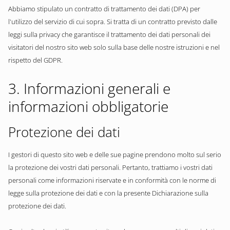
Abbiamo stipulato un contratto di trattamento dei dati (DPA) per
l'utilizzo del servizio di cui sopra. Si tratta di un contratto previsto dalle
leggi sulla privacy che garantisce il trattamento dei dati personali dei
visitatori del nostro sito web solo sulla base delle nostre istruzioni e nel
rispetto del GDPR.
3. Informazioni generali e
informazioni obbligatorie
Protezione dei dati
I gestori di questo sito web e delle sue pagine prendono molto sul serio
la protezione dei vostri dati personali. Pertanto, trattiamo i vostri dati
personali come informazioni riservate e in conformità con le norme di
legge sulla protezione dei dati e con la presente Dichiarazione sulla
protezione dei dati.