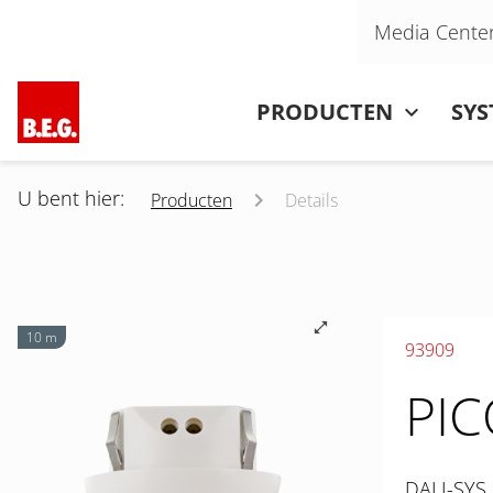
Navigatie overslaan
Media Cente
Navigatie overslaan
PRODUCTEN
SY
U bent hier:
Producten
Details
10 m
93909
PIC
DALI-SYS 