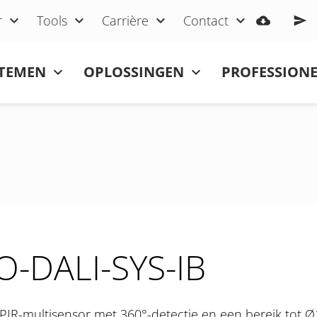
r
Tools
Carrière
Contact
STEMEN
OPLOSSINGEN
PROFESSIONE
O-DALI-SYS-IB
PIR-multisensor met 360°-detectie en een bereik tot Ø10