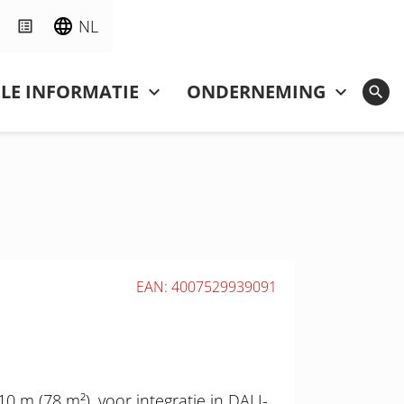
NL
LE INFORMATIE
ONDERNEMING
EAN: 4007529939091
 m (78 m²), voor integratie in DALI-