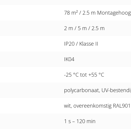
78 m² / 2.5 m Montagehoog
2 m / 5 m / 2.5 m
IP20 / Klasse II
IK04
-25 °C tot +55 °C
polycarbonaat, UV-bestendi
wit, overeenkomstig RAL90
1 s – 120 min