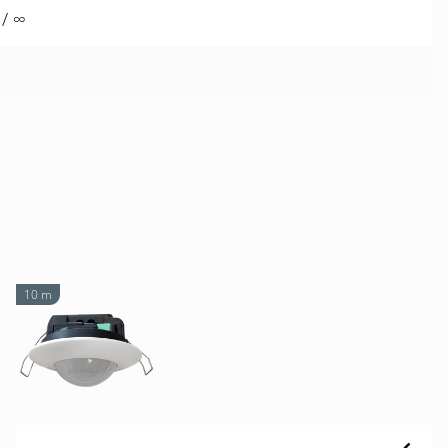
 / ∞
10 m