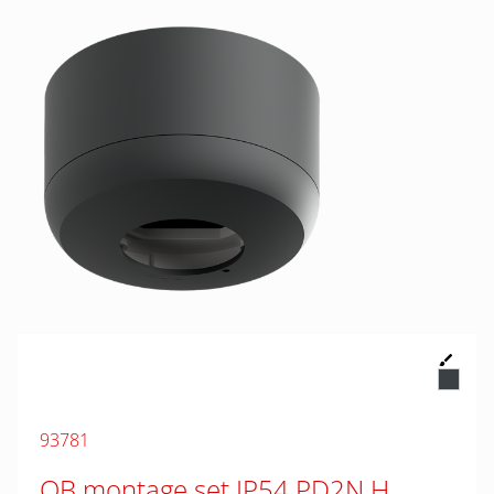
93781
OB montage set IP54 PD2N H