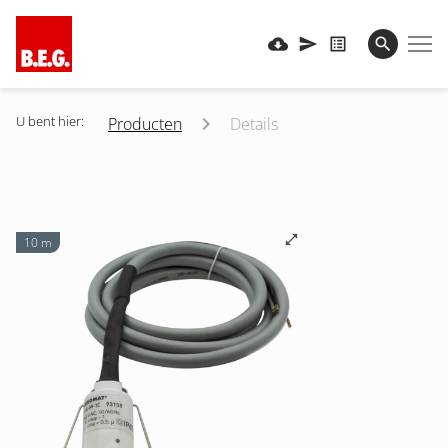
U bent hier:
Producten
Details
10 m