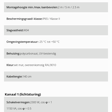
2 m / 5 m / 2.5 m
IP65 / Klasse II
IK04
-25 °C tot +50 °C
polycarbonaat, UV-bestendig
wit mat, overeenkomstig RAL9010
140 cm
Kanaal 1 (lichtsturing)
2300 W, cos
= 1
φ
1150 VA, cos
= 0.5
φ