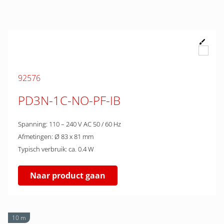
92576
PD3N-1C-NO-PF-IB
Spanning: 110 – 240 V AC 50 / 60 Hz
Afmetingen: Ø 83 x 81 mm
Typisch verbruik: ca. 0.4 W
Naar product gaan
10 m