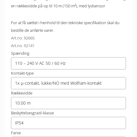
en rækkevidde på op til 10 m (150 m²), med lydsensor
For at få sættet i henhold til den tekniske specifikation skal du
bestille de anførte varer.
Art.no. 92665
Art.no. 92141
Spænding
110 – 240 V AC 50 / 60 Hz
Kontakt-type
1x µ-contakt, lukke/NO med Wolfram-kontakt
Rækkevidde
10.00 m
Beskyttelsesgrad/-klasse
IP54
Farve