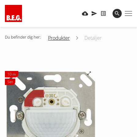
Du befinder dig her:
Produkter
Detaljer
10 m
Set