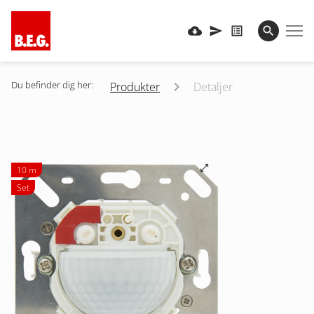
Du befinder dig her:
Produkter
Detaljer
10 m
Set