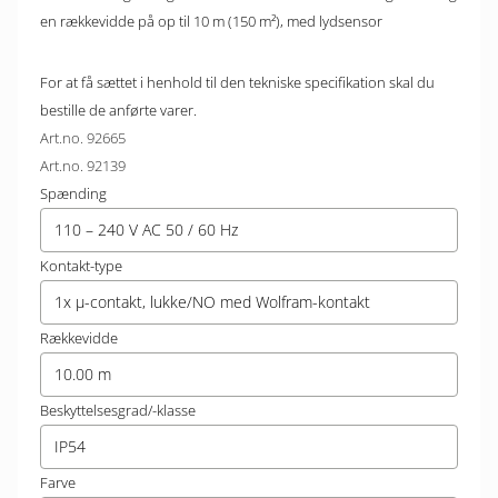
en rækkevidde på op til 10 m (150 m²), med lydsensor
For at få sættet i henhold til den tekniske specifikation skal du
bestille de anførte varer.
Art.no. 92665
Art.no. 92139
Spænding
110 – 240 V AC 50 / 60 Hz
Kontakt-type
1x µ-contakt, lukke/NO med Wolfram-kontakt
Rækkevidde
10.00 m
Beskyttelsesgrad/-klasse
IP54
Farve