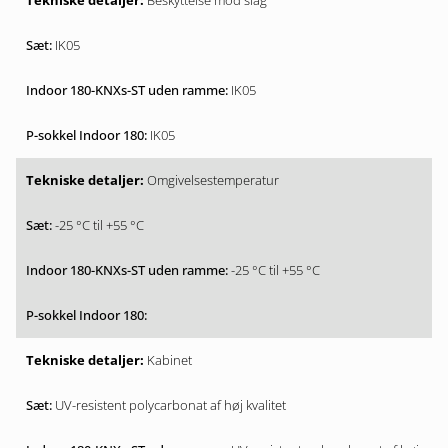
Beskyttelse mod slag
IK05
IK05
IK05
Omgivelsestemperatur
-25 °C til +55 °C
-25 °C til +55 °C
Kabinet
UV-resistent polycarbonat af høj kvalitet