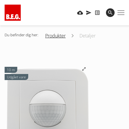
Du befinder dig her:
Produkter
Detaljer
10 m
Udgået vare