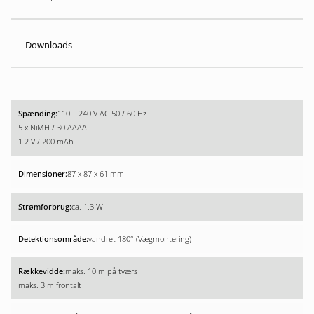
Downloads
110 – 240 V AC 50 / 60 Hz
5 x NiMH / 30 AAAA
1.2 V / 200 mAh
87 x 87 x 61 mm
ca. 1.3 W
vandret 180° (Vægmontering)
maks. 10 m på tværs
maks. 3 m frontalt