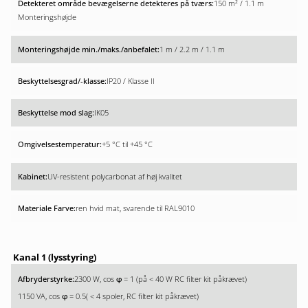
150 m² / 1.1 m
Monteringshøjde
1 m / 2.2 m / 1.1 m
IP20 / Klasse II
IK05
+5 °C til +45 °C
UV-resistent polycarbonat af høj kvalitet
ren hvid mat, svarende til RAL9010
Kanal 1 (lysstyring)
2300 W, cos
= 1 (på < 40 W RC filter kit påkrævet)
φ
1150 VA, cos
= 0.5( < 4 spoler, RC filter kit påkrævet)
φ