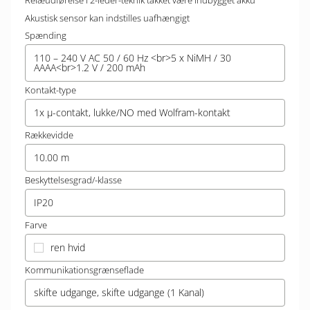
Relæudførelse i 2-leder-teknik takket være indbygget akku
Akustisk sensor kan indstilles uafhængigt
Spænding
110 – 240 V AC 50 / 60 Hz <br>5 x NiMH / 30
AAAA<br>1.2 V / 200 mAh
Kontakt-type
1x µ-contakt, lukke/NO med Wolfram-kontakt
Rækkevidde
10.00 m
Beskyttelsesgrad/-klasse
IP20
Farve
ren hvid
Kommunikationsgrænseflade
skifte udgange, skifte udgange (1 Kanal)