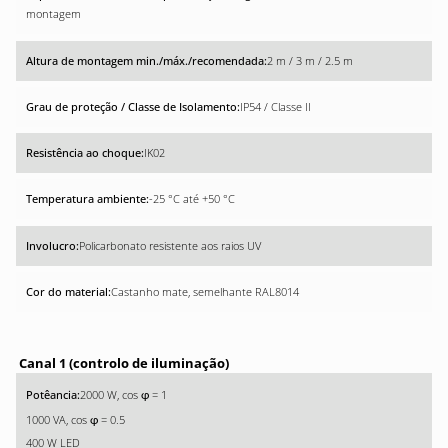
montagem
2 m / 3 m / 2.5 m
IP54 / Classe II
IK02
-25 °C até +50 °C
Policarbonato resistente aos raios UV
Castanho mate, semelhante RAL8014
Canal 1 (controlo de iluminação)
2000 W, cos
= 1
φ
1000 VA, cos
= 0.5
φ
400 W LED