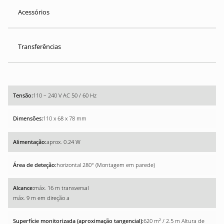
Acessórios
Transferências
110 – 240 V AC 50 / 60 Hz
110 x 68 x 78 mm
aprox. 0.24 W
horizontal 280° (Montagem em parede)
máx. 16 m transversal
máx. 9 m em direção a
620 m² / 2.5 m Altura de