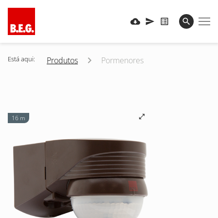
Está aqui:
Produtos
Pormenores
16 m