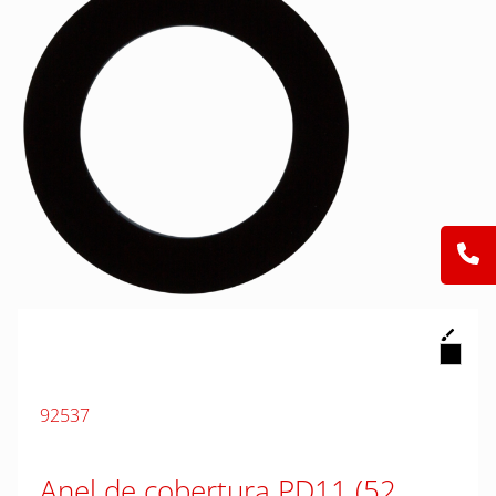
92537
Anel de cobertura PD11 (52