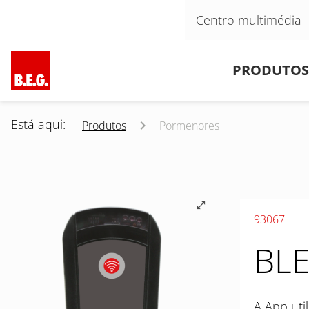
Pular navegação
Centro multimédia
Pular navegação
PRODUTOS
Está aqui:
Produtos
Pormenores
93067
BLE
A App uti