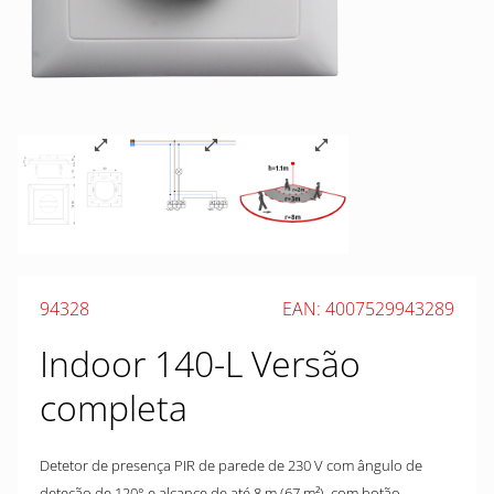
94328
EAN: 4007529943289
Indoor 140-L Versão
completa
Detetor de presença PIR de parede de 230 V com ângulo de
deteção de 120° e alcance de até 8 m (67 m²), com botão