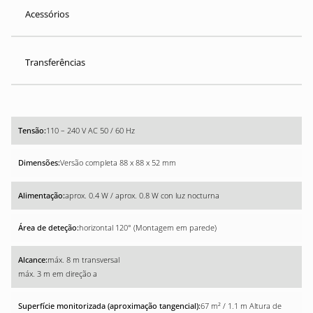
Acessórios
Transferências
110 – 240 V AC 50 / 60 Hz
Versão completa 88 x 88 x 52 mm
aprox. 0.4 W / aprox. 0.8 W con luz nocturna
horizontal 120° (Montagem em parede)
máx. 8 m transversal
máx. 3 m em direção a
67 m² / 1.1 m Altura de