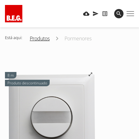
Está aqui:
Produtos
Pormenores
8 m
Produto descontinuado