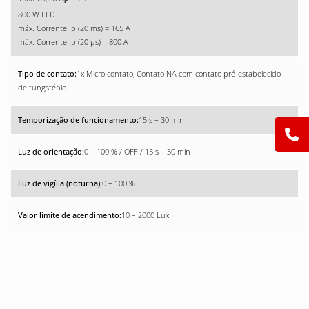
800 W LED
máx. Corrente Ip (20 ms) = 165 A
máx. Corrente Ip (20 µs) = 800 A
1x Micro contato, Contato NA com contato pré-estabelecido
de tungsténio
15 s – 30 min
0 – 100 % / OFF / 15 s – 30 min
0 – 100 %
10 – 2000 Lux