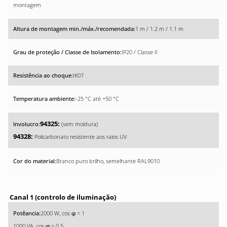
montagem
1 m / 1.2 m / 1.1 m
IP20 / Classe II
IK07
-25 °C até +50 °C
94325:
(sem moldura)
94328:
Policarbonato resistente aos raios UV
Branco puro brilho, semelhante RAL9010
Canal 1 (controlo de iluminação)
2000 W, cos
= 1
φ
1000 VA, cos
= 0.5
φ