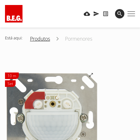
Está aqui:
Produtos
Pormenores
10 m
Set