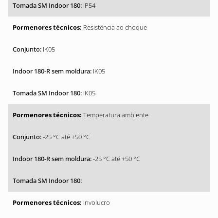
IP54
Resistência ao choque
IK05
IK05
IK05
Temperatura ambiente
-25 °C até +50 °C
-25 °C até +50 °C
Involucro