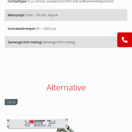
1x µ-contact, maakcontact/NO met wolfram­voorloopcontact
5 min – 30 min, impuls
20 – 1000 Lux
Gemengd licht meting
Alternative
10 m