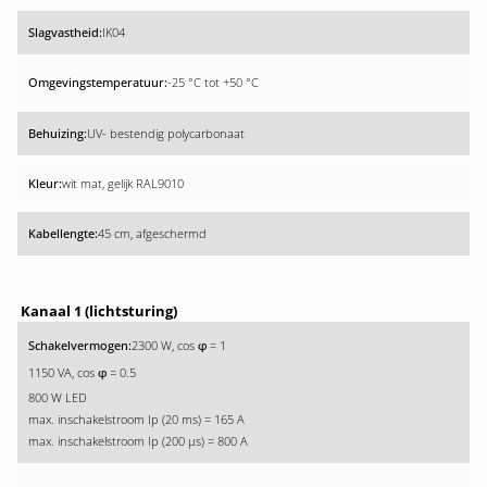
IK04
-25 °C tot +50 °C
UV- bestendig polycarbonaat
wit mat, gelijk RAL9010
45 cm, afgeschermd
Kanaal 1 (lichtsturing)
2300 W, cos
= 1
φ
1150 VA, cos
= 0.5
φ
800 W LED
max. inschakelstroom Ip (20 ms) = 165 A
max. inschakelstroom Ip (200 µs) = 800 A