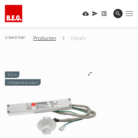
U bent hier:
Producten
Details
3.5 m
Uitlopend product