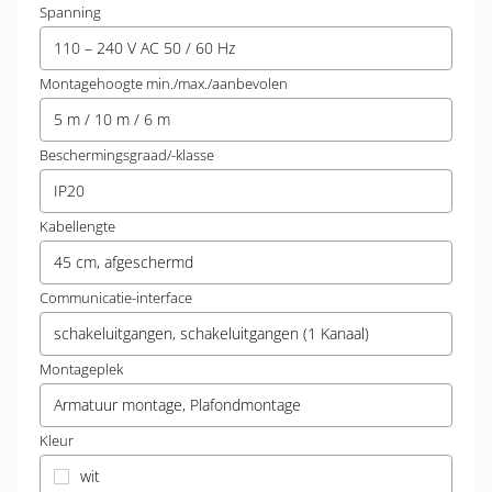
Spanning
110 – 240 V AC 50 / 60 Hz
Montagehoogte min./max./aanbevolen
5 m / 10 m / 6 m
Beschermingsgraad/-klasse
IP20
Kabellengte
45 cm, afgeschermd
Communicatie-interface
schakeluitgangen, schakeluitgangen (1 Kanaal)
Montageplek
Armatuur montage, Plafondmontage
Kleur
wit