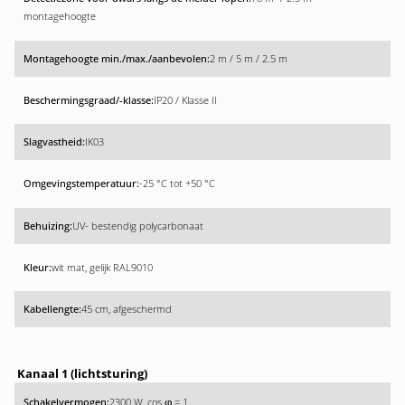
montagehoogte
2 m / 5 m / 2.5 m
IP20 / Klasse II
IK03
-25 °C tot +50 °C
UV- bestendig polycarbonaat
wit mat, gelijk RAL9010
45 cm, afgeschermd
Kanaal 1 (lichtsturing)
2300 W, cos
= 1
φ