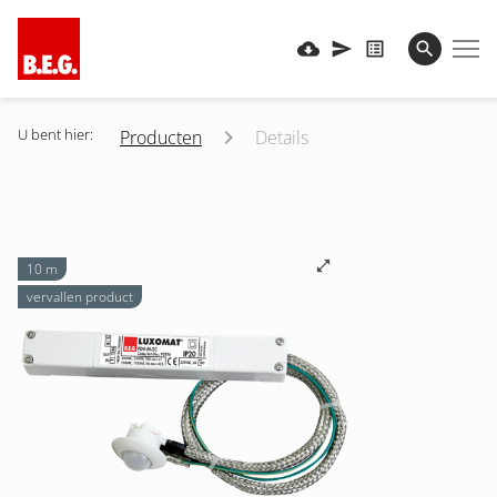
U bent hier:
Producten
Details
10 m
vervallen product