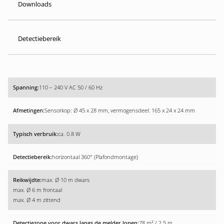
Downloads
Detectiebereik
110 – 240 V AC 50 / 60 Hz
Sensorkop: Ø 45 x 28 mm, vermogensdeel: 165 x 24 x 24 mm
ca. 0.8 W
horizontaal 360° (Plafondmontage)
max. Ø 10 m dwars
max. Ø 6 m frontaal
max. Ø 4 m zittend
78 m² / 2.5 m