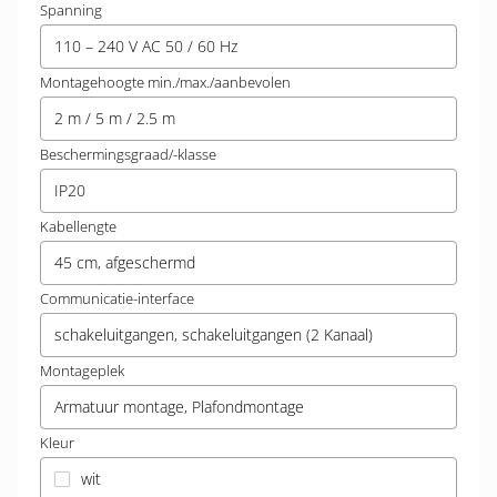
Spanning
110 – 240 V AC 50 / 60 Hz
Montagehoogte min./max./aanbevolen
2 m / 5 m / 2.5 m
Beschermingsgraad/-klasse
IP20
Kabellengte
45 cm, afgeschermd
Communicatie-interface
schakeluitgangen, schakeluitgangen (2 Kanaal)
Montageplek
Armatuur montage, Plafondmontage
Kleur
wit