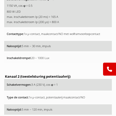
1150 VA, cos
= 0.5
φ
800 W LED
max. inschakelstroom Ip (20 ms) = 165 A
max. inschakelstroom Ip (200 µs) = 800 A
1x µ-contact, maakcontact/NO met wolfram­voorloopcontact
5 min – 30 min, impuls
20 – 1000 Lux
Kanaal 2 (toestelsturing potentiaalvrij)
3 A (230 V), cos
= 1
φ
1x µ-contact, potentiaalvrij maakcontact/NO
5 min – 120 min, impuls