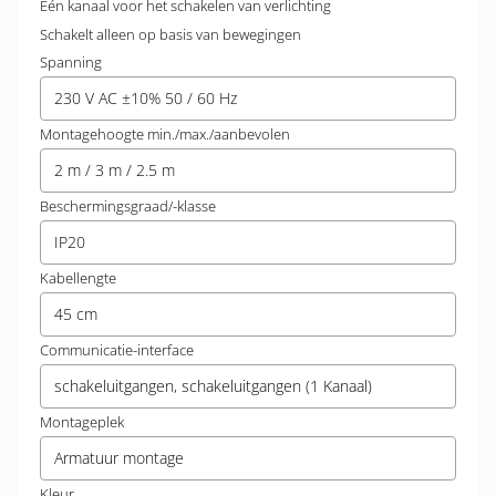
Één kanaal voor het schakelen van verlichting
Schakelt alleen op basis van bewegingen
Spanning
230 V AC ±10% 50 / 60 Hz
Montagehoogte min./max./aanbevolen
2 m / 3 m / 2.5 m
Beschermingsgraad/-klasse
IP20
Kabellengte
45 cm
Communicatie-interface
schakeluitgangen, schakeluitgangen (1 Kanaal)
Montageplek
Armatuur montage
Kleur