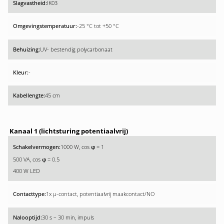
IK03
-25 °C tot +50 °C
UV- bestendig polycarbonaat
-
45 cm
Kanaal 1 (lichtsturing potentiaalvrij)
1000 W, cos
= 1
φ
500 VA, cos
= 0.5
φ
400 W LED
1x µ-contact, potentiaalvrij maakcontact/NO
30 s – 30 min, impuls