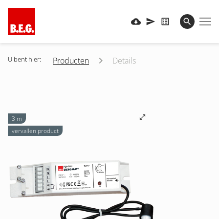
U bent hier:
Producten
Details
3 m
vervallen product