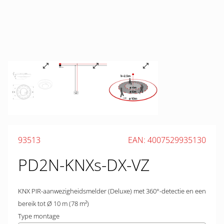
93513
EAN: 4007529935130
PD2N-KNXs-DX-VZ
KNX PIR-aanwezigheidsmelder (Deluxe) met 360°-detectie en een
bereik tot Ø 10 m (78 m²)
Type montage