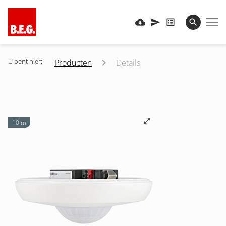
U bent hier:
Producten
Details
10 m