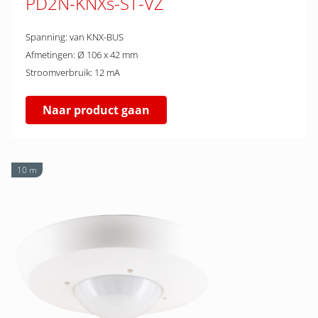
PD2N-KNXs-ST-VZ
Spanning: van KNX-BUS
Afmetingen: Ø 106 x 42 mm
Stroomverbruik: 12 mA
Naar product gaan
10 m