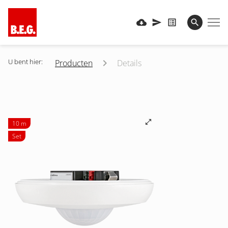
U bent hier:
Producten
Details
10 m
Set