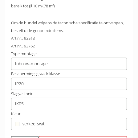
bereik tot Ø 10 m (78 m²)
Om de bundel volgens de technische specificatie te ontvangen,
bestelt u de genoemde items.
Art.nr.. 93513
Art.nr.. 93762
Type montage
Inbouw-montage
Beschermingsgraad/-klasse
IP20
Slagvastheid
IK05
Kleur
verkeerswit