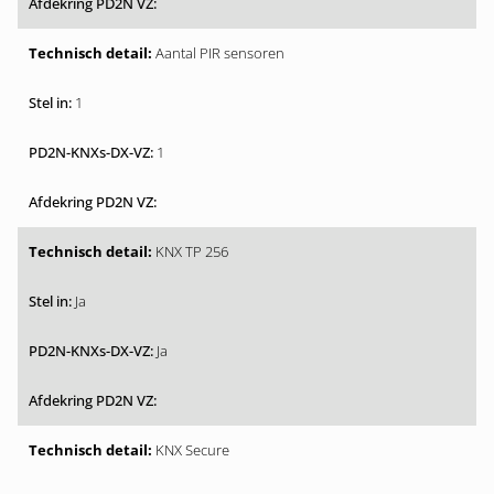
Aantal PIR sensoren
1
1
KNX TP 256
Ja
Ja
KNX Secure