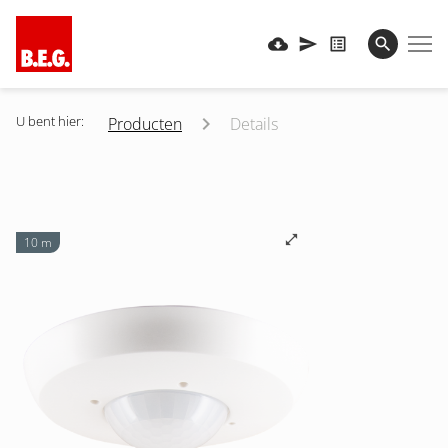
U bent hier:
Producten
Details
10 m