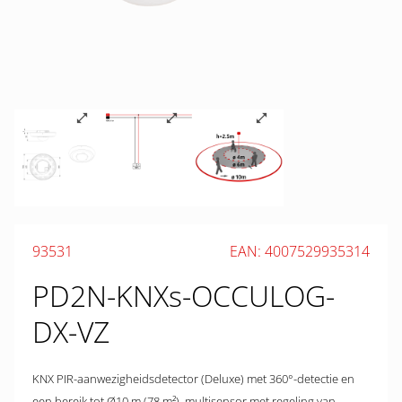
93531
EAN: 4007529935314
PD2N-KNXs-OCCULOG-
DX-VZ
KNX PIR-aanwezigheidsdetector (Deluxe) met 360°-detectie en
een bereik tot Ø10 m (78 m²), multisensor met regeling van