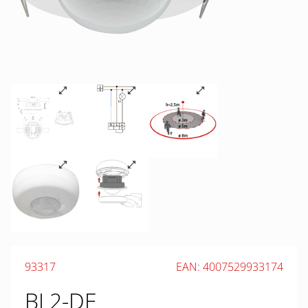
93317
EAN: 4007529933174
BL2-DE