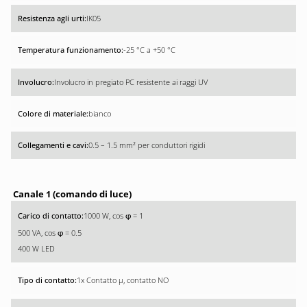
IK05
-25 °C a +50 °C
Involucro in pregiato PC resistente ai raggi UV
bianco
0.5 – 1.5 mm² per conduttori rigidi
Canale 1 (comando di luce)
1000 W, cos
= 1
φ
500 VA, cos
= 0.5
φ
400 W LED
1x Contatto µ, contatto NO