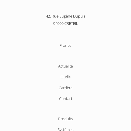
42, Rue Eugène Dupuis
94000 CRETEIL
France
Aller
Actualité
au
Outils
contenu
Carrière
Contact
Aller
Produits
au
Systèmes