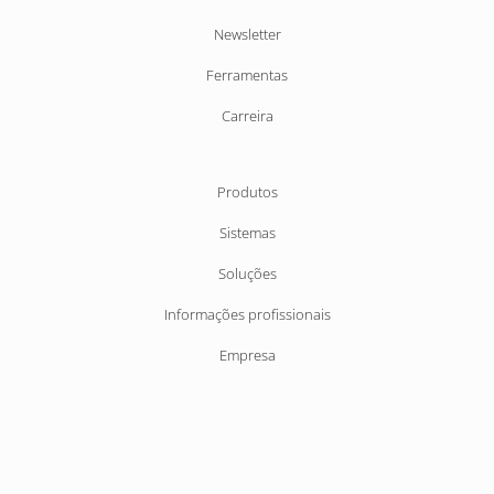
navegação
Newsletter
Ferramentas
Carreira
Pular
Produtos
navegação
Sistemas
Soluções
Informações profissionais
Empresa