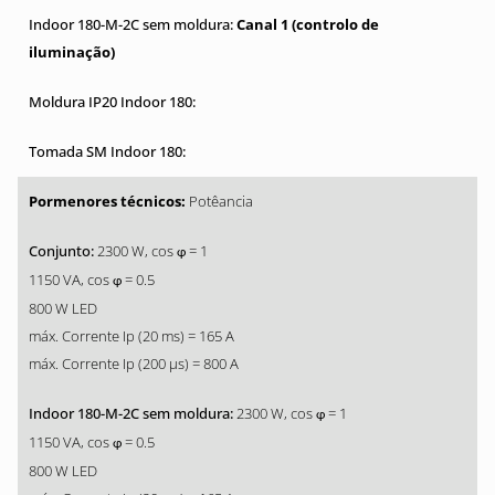
Canal 1 (controlo de
iluminação)
Potêancia
2300 W, cos
= 1
φ
1150 VA, cos
= 0.5
φ
800 W LED
máx. Corrente Ip (20 ms) = 165 A
máx. Corrente Ip (200 µs) = 800 A
2300 W, cos
= 1
φ
1150 VA, cos
= 0.5
φ
800 W LED