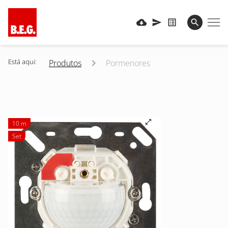
Está aqui:
Produtos
Pormenores
10 m
Set