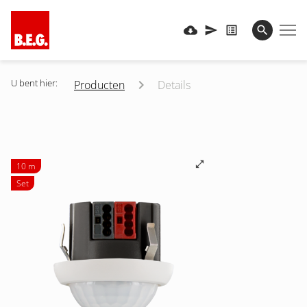
U bent hier:
Producten
Details
10 m
Set