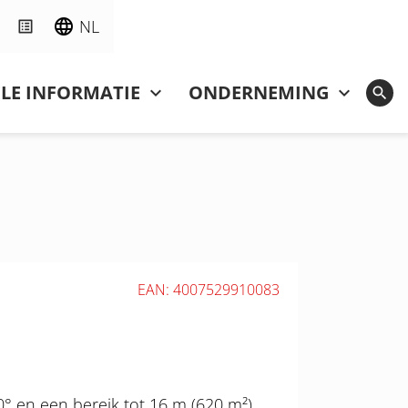
NL
LE INFORMATIE
ONDERNEMING
EAN: 4007529910083
 en een bereik tot 16 m (620 m²),