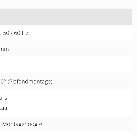
C 50 / 60 Hz
8 mm
80° (Plafondmontage)
ars
taal
 m Montagehoogte