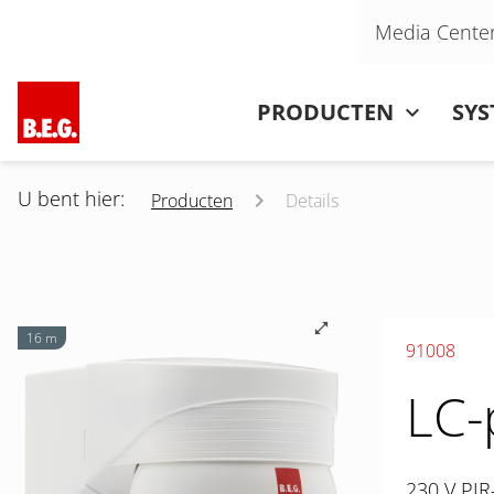
Navigatie overslaan
Media Cente
Navigatie overslaan
PRODUCTEN
SY
U bent hier:
Producten
Details
16 m
91008
LC-
230 V PIR