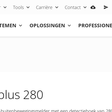
r
Tools
Carrière
Contact
STEMEN
OPLOSSINGEN
PROFESSIONE
plus 280
-buitenbewegingsmelder met een detectiehoek van 280°