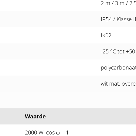
2 m / 3 m / 2.
IP54 / Klasse I
IK02
-25 °C tot +50
polycarbonaat
wit mat, over
Waarde
2000 W, cos
= 1
φ