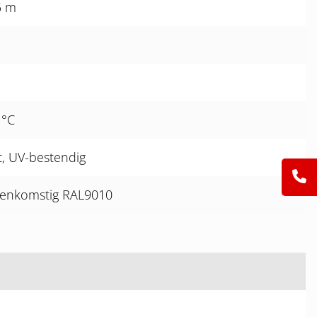
5 m
I
 °C
, UV-bestendig
eenkomstig RAL9010