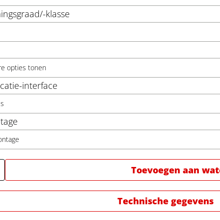
ngsgraad/-klasse
re opties tonen
atie-interface
us
tage
ontage
Toevoegen aan watc
Technische gegevens