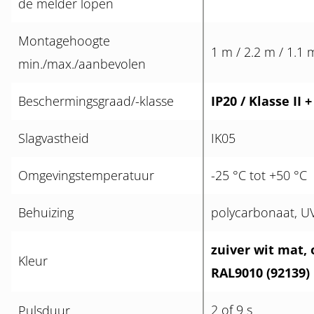
de melder lopen
Montagehoogte
1 m / 2.2 m / 1.1 
min./max./aanbevolen
Beschermingsgraad/-klasse
IP20 / Klasse II +
Slagvastheid
IK05
Omgevingstemperatuur
-25 °C tot +50 °C
Behuizing
polycarbonaat, U
zuiver wit mat,
Kleur
RAL9010 (92139)
2 of 9 s
Pulsduur