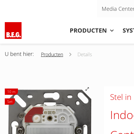
Navigatie overslaan
Media Cente
Navigatie overslaan
PRODUCTEN
SY
U bent hier:
Producten
Details
10 m
Stel in
Set
Indo