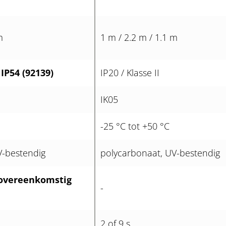
m
1 m / 2.2 m / 1.1 m
 IP54 (92139)
IP20 / Klasse II
IK05
-25 °C tot +50 °C
V-bestendig
polycarbonaat, UV-bestendig
 overeenkomstig
-
2 of 9 s