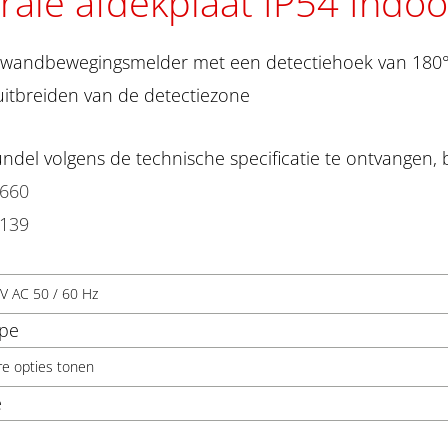
rale afdekplaat IP54 Indo
-wandbewegingsmelder met een detectiehoek van 180° 
uitbreiden van de detectiezone
del volgens de technische specificatie te ontvangen, 
2660
2139
V AC 50 / 60 Hz
ype
re opties tonen
e