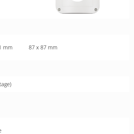
61 mm
87 x 87 mm
tage)
e