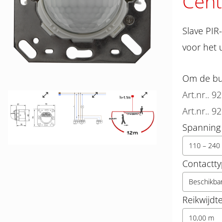
Cent
Slave PIR
voor het 
Om de bun
Art.nr.. 9
Art.nr.. 9
Spanning
110 – 240 
Contactt
Beschikba
Reikwijdt
10,00 m