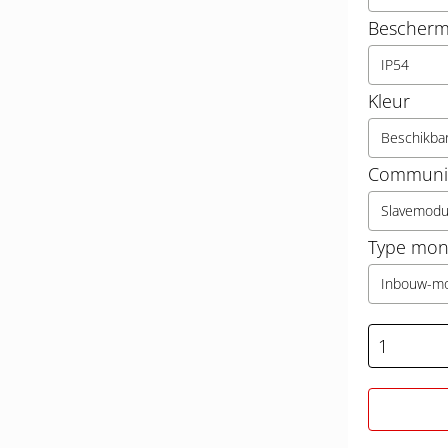
Beschermi
IP54
Kleur
Beschikba
Communic
Slavemod
Type mon
Inbouw-m