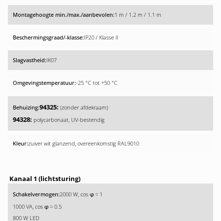
1 m / 1.2 m / 1.1 m
IP20 / Klasse II
IK07
-25 °C tot +50 °C
94325:
(zonder afdekraam)
94328:
polycarbonaat, UV-bestendig
zuiver wit glanzend, overeenkomstig RAL9010
Kanaal 1 (lichtsturing)
2000 W, cos
= 1
φ
1000 VA, cos
= 0.5
φ
800 W LED