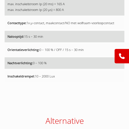
max. inschakelstroom Ip (20 ms) = 165 A
max. inschakelstroom Ip (20 µs) = 800 A
1x µ-contact, maakcontact/NO met wolfraam-voorloopcontact
15 s – 30 min
0 – 100 % / OFF / 15 s – 30 min
0 – 100 %
10 – 2000 Lux
Alternative