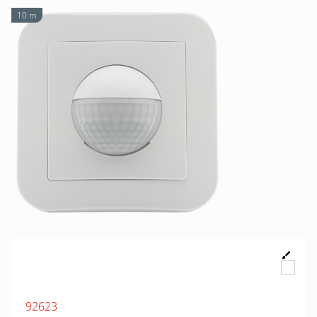
10 m
92623