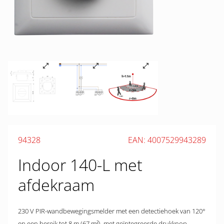
94328
EAN: 4007529943289
Indoor 140-L met
afdekraam
230 V PIR-wandbewegingsmelder met een detectiehoek van 120°
en een bereik tot 8 m (67 m²), met geïntegreerde drukknop,