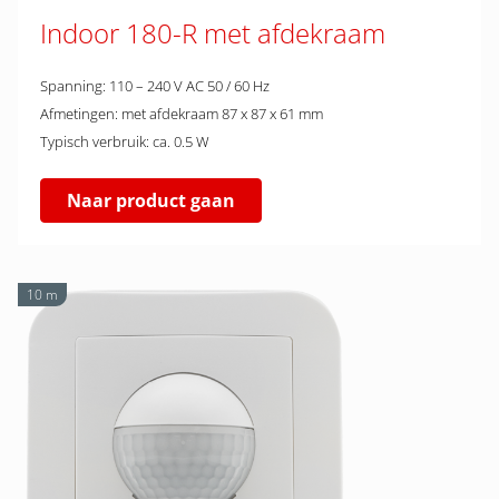
Indoor 180-R met afdekraam
Spanning: 110 – 240 V AC 50 / 60 Hz
Afmetingen: met afdekraam 87 x 87 x 61 mm
Typisch verbruik: ca. 0.5 W
Naar product gaan
10 m