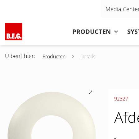
Navigatie overslaan
Media Cente
Navigatie overslaan
PRODUCTEN
SY
U bent hier:
Producten
Details
92327
Afd
-