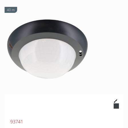
40 m
93741