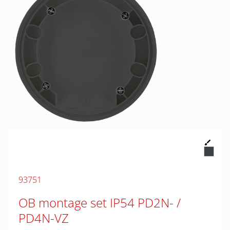
93751
OB montage set IP54 PD2N- /
PD4N-VZ