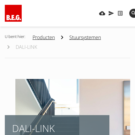
U bent hier:
Producten
Stuursystemen
DALI-LINK
DALI-LINK