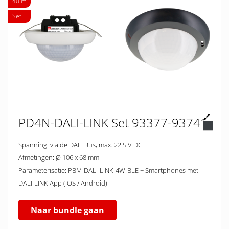
40 m
Set
PD4N-DALI-LINK Set 93377-93741
Spanning: via de DALI Bus, max. 22.5 V DC
Afmetingen: Ø 106 x 68 mm
Parameterisatie: PBM-DALI-LINK-4W-BLE + Smartphones met
DALI-LINK App (iOS / Android)
Naar bundle gaan