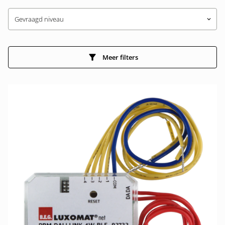
Gevraagd niveau
keyboard_arrow_down
Meer filters