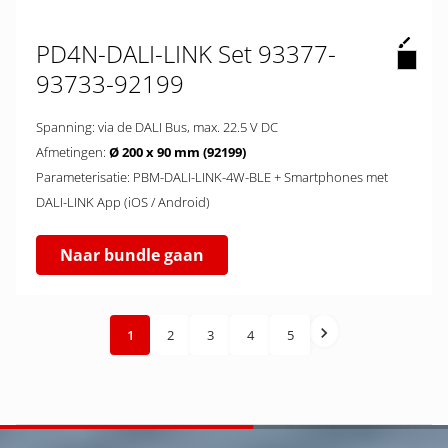
PD4N-DALI-LINK Set 93377-
93733-92199
Spanning: via de DALI Bus, max. 22.5 V DC
Afmetingen:
Ø 200 x 90 mm (92199)
Parameterisatie: PBM-DALI-LINK-4W-BLE + Smartphones met
DALI-LINK App (iOS / Android)
Naar bundle gaan
1
2
3
4
5