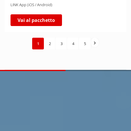
LINK App (iOS / Android)
Vai al pacchetto
1
2
3
4
5