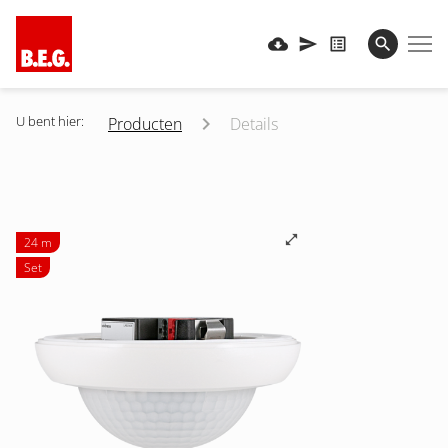
U bent hier:
Producten
Details
24 m
Set