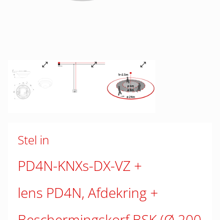
Stel in
PD4N-KNXs-DX-VZ
lens PD4N, Afdekring
Beschermingskorf BSK (Ø 200