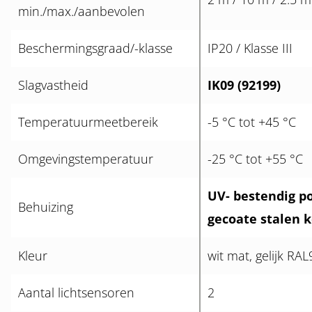
min./max./aanbevolen
Beschermingsgraad/-klasse
IP20 / Klasse III
Slagvastheid
IK09 (92199)
Temperatuurmeetbereik
-5 °C tot +45 °C
Omgevingstemperatuur
-25 °C tot +55 °C
UV- bestendig p
Behuizing
gecoate stalen k
Kleur
wit mat, gelijk RA
Aantal lichtsensoren
2