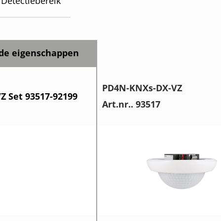
Detectiebereik
de eigenschappen
PD4N-KNXs-DX-VZ
 Set 93517-92199
Art.nr.. 93517