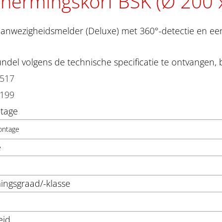
hermingskorf BSK (Ø 200
anwezigheidsmelder (Deluxe) met 360°-detectie en een
del volgens de technische specificatie te ontvangen, 
3517
2199
tage
ontage
e
ngsgraad/-klasse
eid