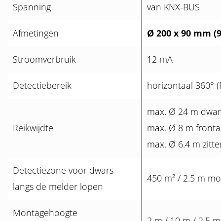
Spanning
van KNX-BUS
Afmetingen
Ø 200 x 90 mm (
Stroomverbruik
12 mA
Detectiebereik
horizontaal 360° 
max. Ø 24 m dwar
Reikwijdte
max. Ø 8 m fronta
max. Ø 6.4 m zitt
Detectiezone voor dwars
450 m² / 2.5 m m
langs de melder lopen
Montagehoogte
2 m / 10 m / 2.5 m