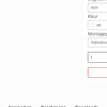
IK09
Kleur
wit
Montagep
Plafondmo