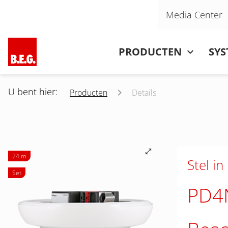
Navigatie overslaan
Media Center
Navigatie overslaan
PRODUCTEN
SY
U bent hier:
Producten
Details
24 m
Stel in
Set
PD4