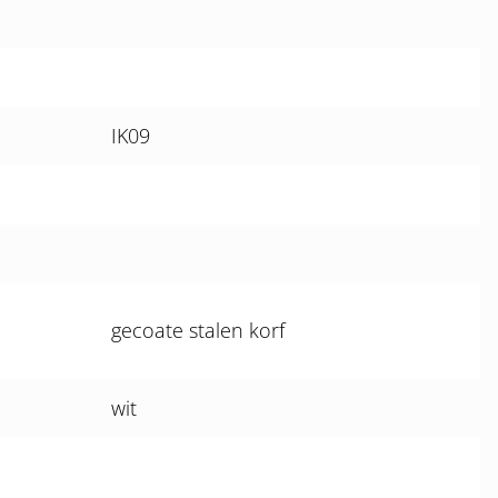
IK09
gecoate stalen korf
wit