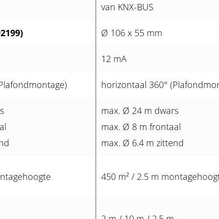
van KNX-BUS
92199)
Ø 106 x 55 mm
12 mA
(Plafondmontage)
horizontaal 360° (Plafondmo
s
max. Ø 24 m dwars
al
max. Ø 8 m frontaal
end
max. Ø 6.4 m zittend
ontagehoogte
450 m² / 2.5 m montagehoog
2 m / 10 m / 2.5 m