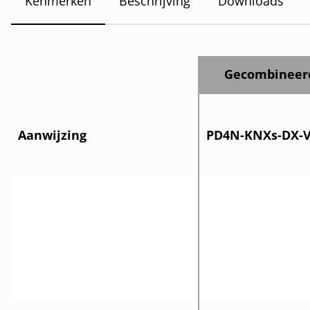
Kenmerken
Beschrijving
Downloads
Gecombineer
Aanwijzing
PD4N-KNXs-DX-VZ