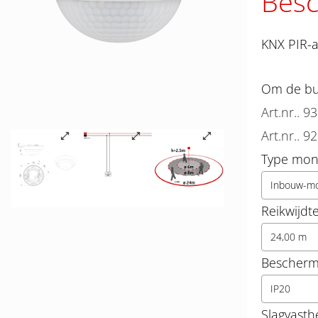
Besc
KNX PIR-a
Om de bun
Art.nr.. 9
Art.nr.. 9
Type mon
Inbouw-m
Reikwijdt
24,00 m
Beschermi
IP20
Slagvasth