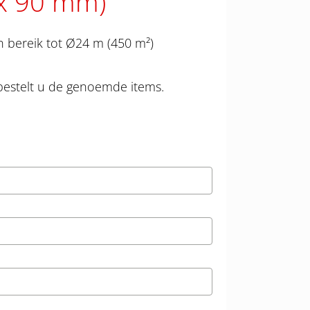
 x 90 mm)
 bereik tot Ø24 m (450 m²)
bestelt u de genoemde items.