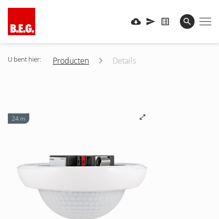
U bent hier:
Producten
Details
24 m