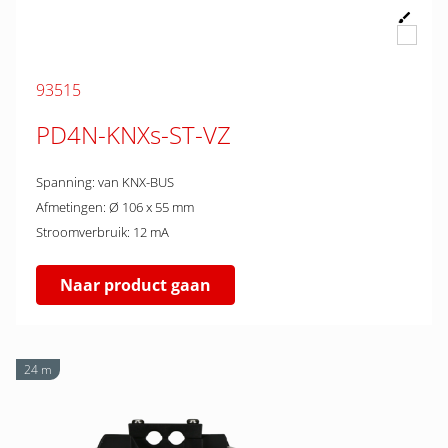
93515
PD4N-KNXs-ST-VZ
Spanning: van KNX-BUS
Afmetingen: Ø 106 x 55 mm
Stroomverbruik: 12 mA
Naar product gaan
24 m