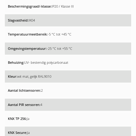
IP20 / Klasse III
IK04
-5 °C tot +45 °C
-25 °C tot +55 °C
UV- bestendig polycarbonaat
wit mat, gelijk RAL9010
2
4
Ja
Ja