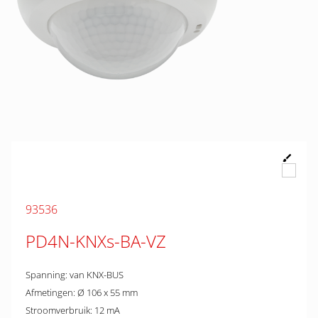
93536
PD4N-KNXs-BA-VZ
Spanning: van KNX-BUS
Afmetingen: Ø 106 x 55 mm
Stroomverbruik: 12 mA