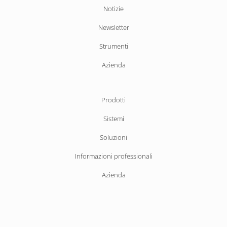
Salta
Notizie
la
Newsletter
navigazione
Strumenti
Azienda
Salta
Prodotti
la
Sistemi
navigazione
Soluzioni
Informazioni professionali
Azienda