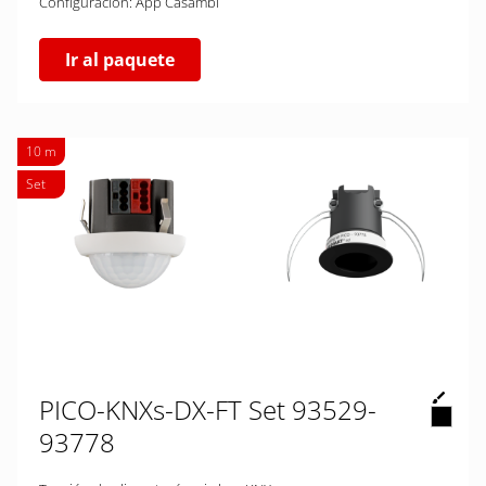
Configuración: App Casambi
Ir al paquete
10 m
Set
PICO-KNXs-DX-FT Set 93529-
93778