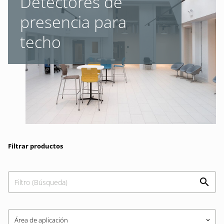
Detectores de
presencia para
techo
Filtrar productos
Área de aplicación
keyboard_arrow_down