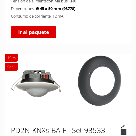
Tensión de alimentacón: via bus KNX
Dimensiones:
Ø 45 x 50 mm (93778)
Consumo de corriente: 12 mA
Ir al paquete
10 m
Set
PD2N-KNXs-BA-FT Set 93533-