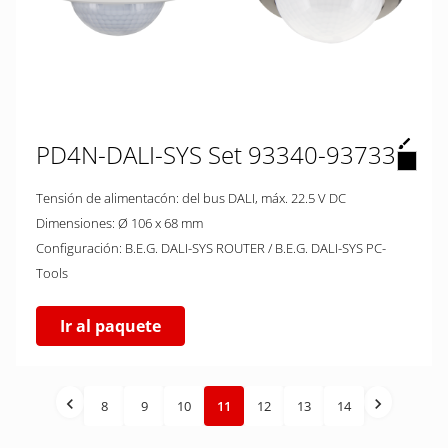
PD4N-DALI-SYS Set 93340-93733
Tensión de alimentacón: del bus DALI, máx. 22.5 V DC
Dimensiones: Ø 106 x 68 mm
Configuración: B.E.G. DALI-SYS ROUTER / B.E.G. DALI-SYS PC-
Tools
Ir al paquete
8
9
10
11
12
13
14