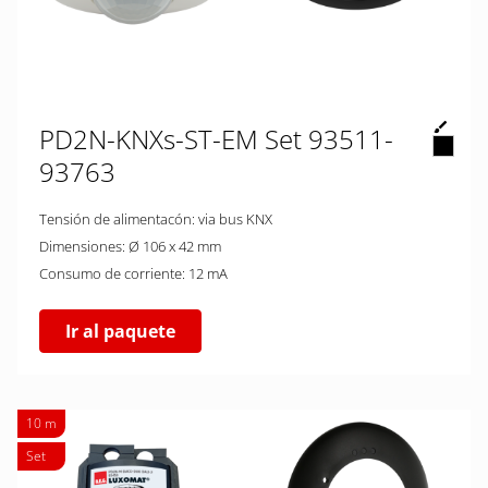
PD2N-KNXs-ST-EM Set 93511-
93763
Tensión de alimentacón: via bus KNX
Dimensiones: Ø 106 x 42 mm
Consumo de corriente: 12 mA
Ir al paquete
10 m
Set