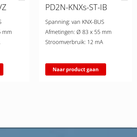
VZ
PD2N-KNXs-ST-IB
S
Spanning: van KNX-BUS
 x 55 mm
Afmetingen: Ø 83 x 55 mm
A
Stroomverbruik: 12 mA
Naar product gaan