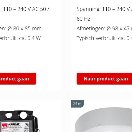
50 /
Spanning: 110 – 240 V AC 50 /
60 Hz
Afmetingen: Ø 80 x 85 mm
Afmetingen: Ø 98 
Typisch verbruik: ca. 0.4 W
Typisch verbruik:
product gaan
Naar product gaan
24 m