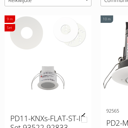
Reikwijdte
Communica
keyboard_arrow_down
9 m
10 m
Set
92565
PD11-KNXs-FLAT-ST-IB
PD2-M
Set 93522-92833-