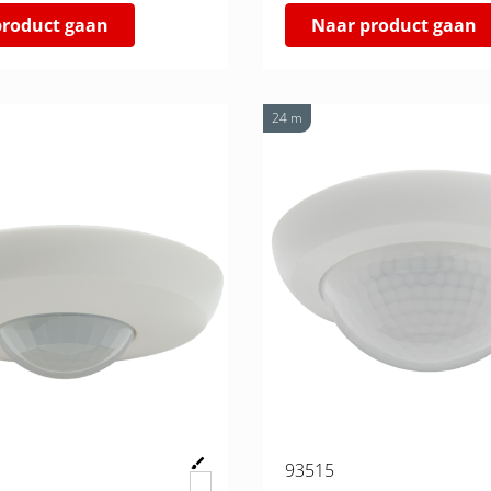
product gaan
Naar product gaan
24 m
93515