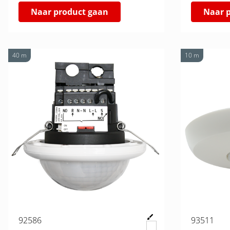
Naar product gaan
Naar 
40 m
10 m
92586
93511