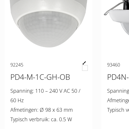
92245
93460
PD4-M-1C-GH-OB
PD4N-
Spanning: 110 – 240 V AC 50 /
60 Hz
Afmetingen: Ø 98 x 63 mm
Typisch verbruik: ca. 0.5 W