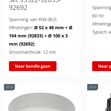
92692
Spanning: 110 – 240 V AC 
60 Hz
Spanning: van KNX-BUS
Afmetingen:
Ø 52 x 48 mm + Ø
104 mm (92833)
+ Ø 100 x 3
mm (92692)
Stroomverbruik: 12 mA
Naar bundle gaan
Naar 
30 m
24 m