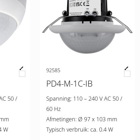
92585
PD4-M-1C-IB
Spanning: 110 – 240 V AC 50 /
60 Hz
x 63 mm
Afmetingen: Ø 97 x 103 mm
 ca. 0.4 W
Typisch verbruik: ca. 0.4 W