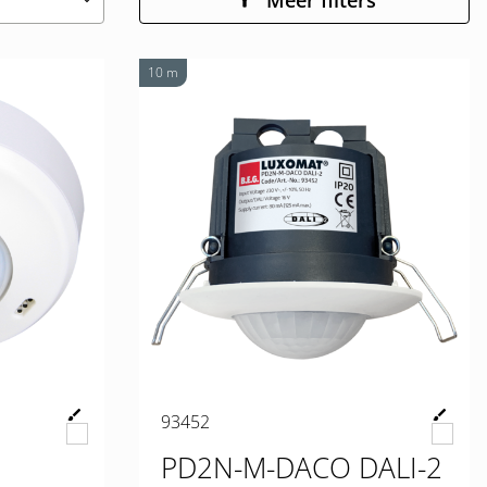
Meer filters
keyboard_arrow_down
10 m
93452
PD2N-M-DACO DALI-2