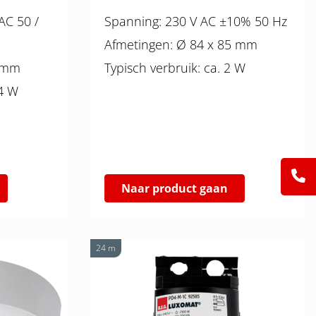
Spanning: 230 V AC ±10% 50 Hz
Afmetingen: Ø 84 x 85 mm
x 47 mm
Typisch verbruik: ca. 2 W
 ca. 0.4 W
Naar product gaan
24 m