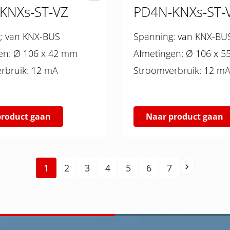
KNXs-ST-VZ
PD4N-KNXs-ST-
Spanning: van KNX-BUS
Spanning: van KNX-BU
Afmetingen: Ø 106 x 42 mm
Afmetingen: Ø 106
Stroomverbruik: 12 mA
Stroomverbruik: 12 m
product gaan
Naar product gaan
1
2
3
4
5
6
7