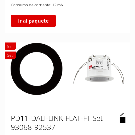
Consumo de corriente: 12 mA
Ir al paquete
9 m
Set
PD11-DALI-LINK-FLAT-FT Set
93068-92537