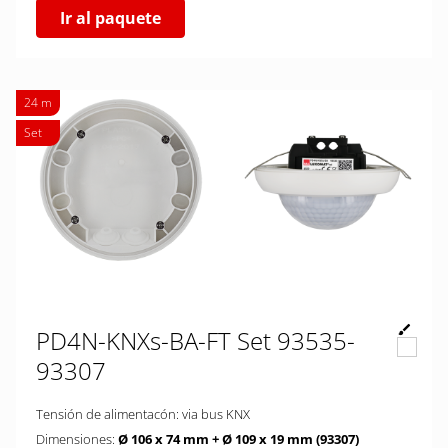
Ir al paquete
24 m
Set
PD4N-KNXs-BA-FT Set 93535-
93307
Tensión de alimentacón: via bus KNX
Dimensiones:
Ø 106 x 74 mm + Ø 109 x 19 mm (93307)