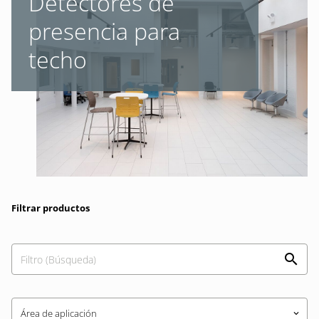
Detectores de
presencia para
techo
Filtrar productos
Área de aplicación
keyboard_arrow_down