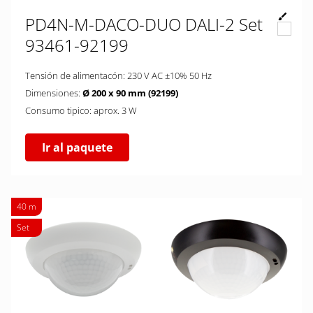
PD4N-M-DACO-DUO DALI-2 Set
93461-92199
Tensión de alimentacón: 230 V AC ±10% 50 Hz
Dimensiones:
Ø 200 x 90 mm (92199)
Consumo tipico: aprox. 3 W
Ir al paquete
40 m
Set