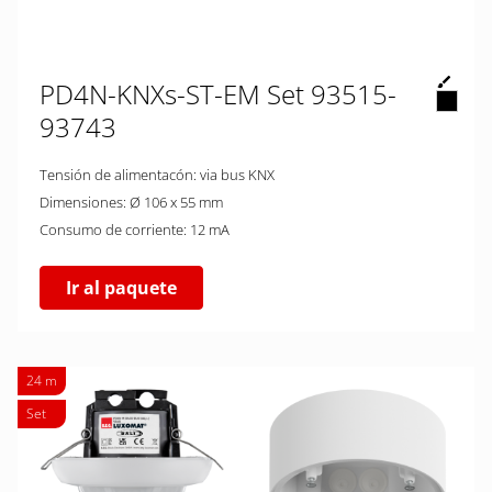
PD4N-KNXs-ST-EM Set 93515-
93743
Tensión de alimentacón: via bus KNX
Dimensiones: Ø 106 x 55 mm
Consumo de corriente: 12 mA
Ir al paquete
24 m
Set