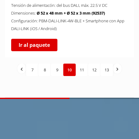
Tensión de alimentacón: del bus DALI, máx. 22.5 V DC
Dimensiones:
Ø 52 x 48 mm + Ø 52 x 3 mm (92537)
Configuración: PBM-DALI-LINK-4W-BLE + Smartphone con App
DALI-LINK (iOS / Android)
Ir al paquete
7
8
9
10
11
12
13