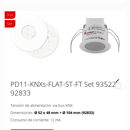
9 m
Set
PD11-KNXs-FLAT-ST-FT Set 93522-
92833
Tensión de alimentacón: via bus KNX
Dimensiones:
Ø 52 x 48 mm + Ø 104 mm (92833)
Consumo de corriente: 12 mA