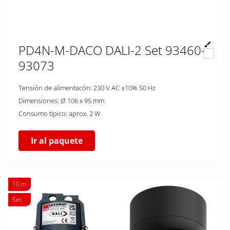
PD4N-M-DACO DALI-2 Set 93460-
93073
Tensión de alimentacón: 230 V AC ±10% 50 Hz
Dimensiones: Ø 106 x 95 mm
Consumo tipico: aprox. 2 W
Ir al paquete
10 m
Set