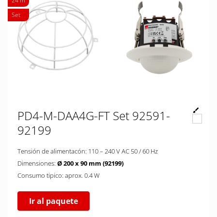
24 m
Set
PD4-M-DAA4G-FT Set 92591-
92199
Tensión de alimentacón: 110 – 240 V AC 50 / 60 Hz
Dimensiones:
Ø 200 x 90 mm (92199)
Consumo tipico: aprox. 0.4 W
Ir al paquete