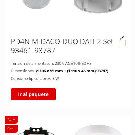
PD4N-M-DACO-DUO DALI-2 Set
93461-93787
Tensión de alimentacón: 230 V AC ±10% 50 Hz
Dimensiones:
Ø 106 x 95 mm + Ø 110 x 45 mm (93787)
Consumo tipico: aprox. 3 W
Ir al paquete
24 m
Set