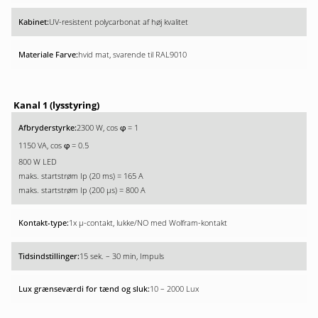
UV-resistent polycarbonat af høj kvalitet
hvid mat, svarende til RAL9010
Kanal 1 (lysstyring)
2300 W, cos
= 1
φ
1150 VA, cos
= 0.5
φ
800 W LED
maks. startstrøm Ip (20 ms) = 165 A
maks. startstrøm Ip (200 µs) = 800 A
1x µ-contakt, lukke/NO med Wolfram-kontakt
15 sek. – 30 min, Impuls
10 – 2000 Lux