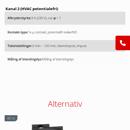
Kanal 2 (HVAC potentialefri)
3 A (230 V), cos
= 1
φ
1x µ-contakt, potentialfri lukke/NO
5 min – 120 min, Alarmimpuls, Impuls
Måling af blandingslys
Alternativ
40 m