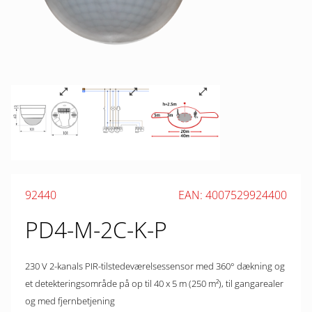
92440
EAN: 4007529924400
PD4-M-2C-K-P
230 V 2-kanals PIR-tilstedeværelsessensor med 360° dækning og
et detekteringsområde på op til 40 x 5 m (250 m²), til gangarealer
og med fjernbetjening