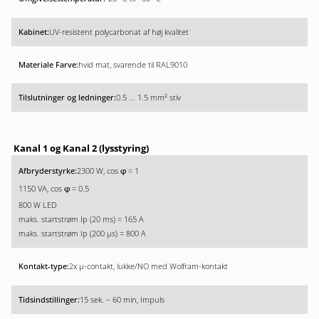
UV-resistent polycarbonat af høj kvalitet
hvid mat, svarende til RAL9010
0.5 ... 1.5 mm² stiv
Kanal 1 og Kanal 2 (lysstyring)
2300 W, cos
= 1
φ
1150 VA, cos
= 0.5
φ
800 W LED
maks. startstrøm Ip (20 ms) = 165 A
maks. startstrøm Ip (200 µs) = 800 A
2x µ-contakt, lukke/NO med Wolfram-kontakt
15 sek. – 60 min, Impuls