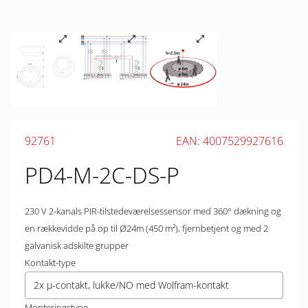
92761
EAN: 4007529927616
PD4-M-2C-DS-P
230 V 2-kanals PIR-tilstedeværelsessensor med 360° dækning og
en rækkevidde på op til Ø24m (450 m²), fjernbetjent og med 2
galvanisk adskilte grupper
Kontakt-type
2x µ-contakt, lukke/NO med Wolfram-kontakt
Monteringstype