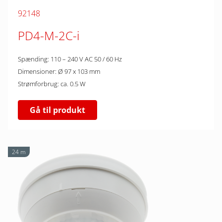
92148
PD4-M-2C-i
Spænding: 110 – 240 V AC 50 / 60 Hz
Dimensioner: Ø 97 x 103 mm
Strømforbrug: ca. 0.5 W
Gå til produkt
24 m