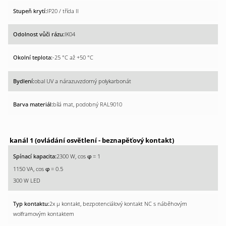
IP20 / třída II
IK04
-25 °C až +50 °C
obal UV a nárazuvzdorný polykarbonát
bílá mat, podobný RAL9010
kanál 1 (ovládání osvětlení - beznapěťový kontakt)
2300 W, cos
= 1
φ
1150 VA, cos
= 0.5
φ
300 W LED
2x µ kontakt, bezpotenciálový kontakt NC s náběhovým
wolframovým kontaktem