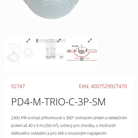
92747
EAN: 4007529927470
PD4-M-TRIO-C-3P-SM
230V PIR snímač přítomnosti s 360° snímacím úhlem a detekčním
polem až 40 x 5 m (250 m²), určený pro chodby, s možností
dálkového ovládání a pro sítě s nouzovým napájením