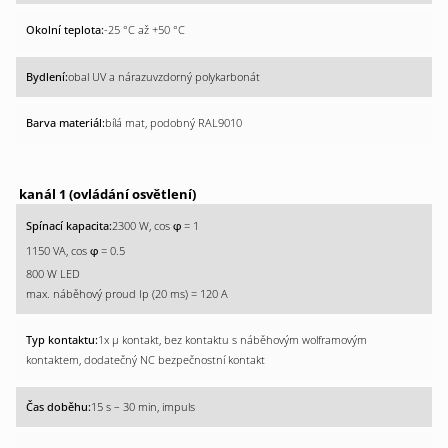
-25 °C až +50 °C
obal UV a nárazuvzdorný polykarbonát
bílá mat, podobný RAL9010
kanál 1 (ovládání osvětlení)
2300 W, cos
= 1
φ
1150 VA, cos
= 0.5
φ
800 W LED
max. náběhový proud Ip (20 ms) = 120 A
1x µ kontakt, bez kontaktu s náběhovým wolframovým
kontaktem, dodatečný NC bezpečnostní kontakt
15 s – 30 min, impuls