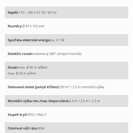
110 – 240 V AC 50 / 60 Hz
Ø 97 x 103 mm
ca. 0.7 W
vodorovný 360° (stropní montáž)
max. Ø 40 m křížem
max. Ø 20 m přímo
250 m² / 2.5 m montážní výška
2.4 m / 2.6 m / 2.5 m
IP20 / třída II
IK04