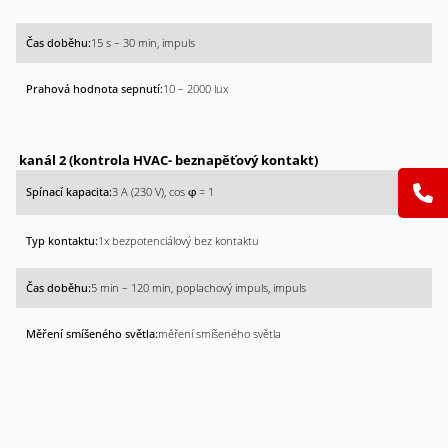
15 s – 30 min, impuls
10 – 2000 lux
kanál 2 (kontrola HVAC- beznapěťový kontakt)
3 A (230 V), cos
= 1
φ
1x bezpotenciálový bez kontaktu
5 min – 120 min, poplachový impuls, impuls
měření smíšeného světla