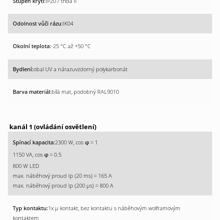
IP20 / třída II
IK04
-25 °C až +50 °C
obal UV a nárazuvzdorný polykarbonát
bílá mat, podobný RAL9010
kanál 1 (ovládání osvětlení)
2300 W, cos
= 1
φ
1150 VA, cos
= 0.5
φ
800 W LED
max. náběhový proud Ip (20 ms) = 165 A
max. náběhový proud Ip (200 µs) = 800 A
1x µ kontakt, bez kontaktu s náběhovým wolframovým
kontaktem