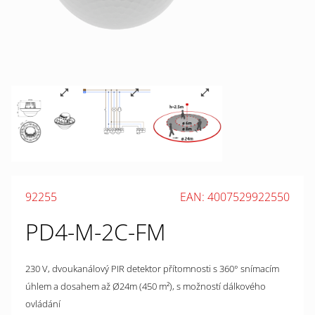
92255
EAN: 4007529922550
PD4-M-2C-FM
230 V, dvoukanálový PIR detektor přítomnosti s 360° snímacím
úhlem a dosahem až Ø24m (450 m²), s možností dálkového
ovládání