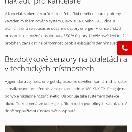
nákladů pro kanceláře
V kanceláři s okenním průčelím je třeba řídit osvětlení podle potřeby.
Zavedením sběrnicového systému, jako je KNX nebo DALI, čidel a
akčních členů se současně dosáhne úspory energie - v kancelářských
prostorách je možné dosáhnout až 50 % úspory. Umělé osvětlení totiž
probíhá v závislosti na přítomnosti osob a existujícím denním světle.
Bezdotykové senzory na toaletách a
v technických místnostech
Hygienické a zejména energeticky úsporné osvětlení sanitárních prostor
je realizováno prostřednictvím senzoru Indoor 180-KNX-DX. Reaguje na
pohyb a následně rozsvítí světlo. Disponuje také systémem detekce
hluku. To znamená, že detekuje i přítomnost v jednotlivých kabinkách. V
době nepoužívání zůstává světlo vypnuté.