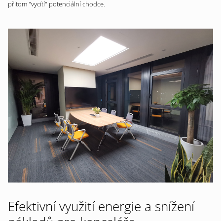
přitom "vycítí" potenciální chodce.
Efektivní využití energie a snížení