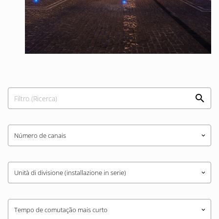
Número de canais
keyboard_arrow_down
Unità di divisione (installazione in serie)
keyboard_arrow_down
Tempo de comutação mais curto
keyboard_arrow_down