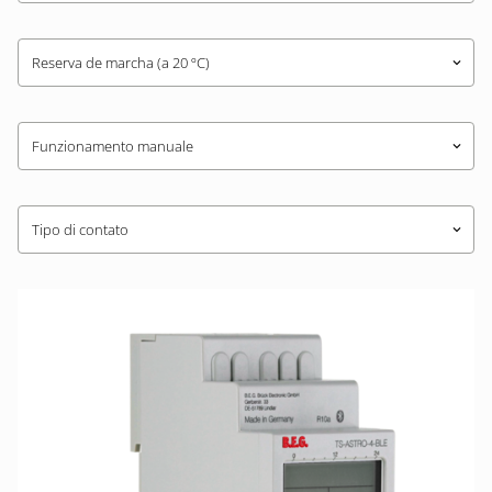
Reserva de marcha (a 20 ºC)
keyboard_arrow_down
Funzionamento manuale
keyboard_arrow_down
Tipo di contato
keyboard_arrow_down