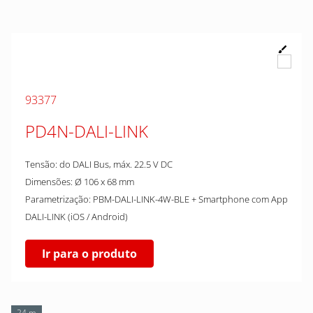
93377
PD4N-DALI-LINK
Tensão: do DALI Bus, máx. 22.5 V DC
Dimensões: Ø 106 x 68 mm
Parametrização: PBM-DALI-LINK-4W-BLE + Smartphone com App
DALI-LINK (iOS / Android)
Ir para o produto
24 m