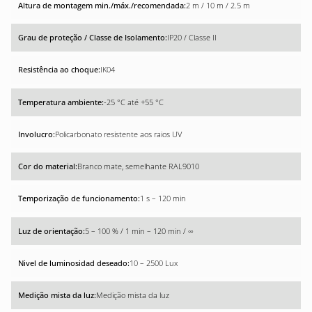
2 m / 10 m / 2.5 m
IP20 / Classe II
IK04
-25 °C até +55 °C
Policarbonato resistente aos raios UV
Branco mate, semelhante RAL9010
1 s – 120 min
5 – 100 % / 1 min – 120 min / ∞
10 – 2500 Lux
Medição mista da luz