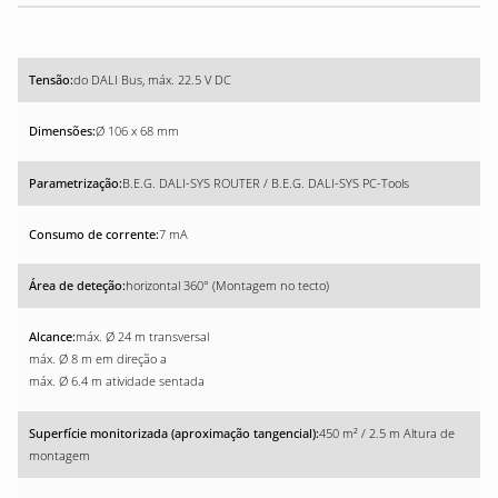
do DALI Bus, máx. 22.5 V DC
Ø 106 x 68 mm
B.E.G. DALI-SYS ROUTER / B.E.G. DALI-SYS PC-Tools
7 mA
horizontal 360° (Montagem no tecto)
máx. Ø 24 m transversal
máx. Ø 8 m em direção a
máx. Ø 6.4 m atividade sentada
450 m² / 2.5 m Altura de
montagem