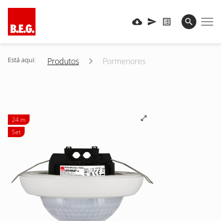
Está aqui:
Produtos
Pormenores
24 m
Set