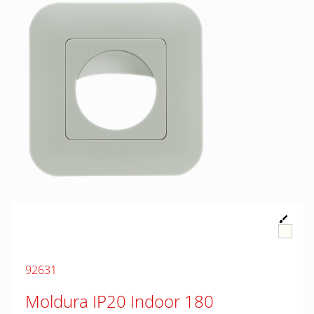
92631
Moldura IP20 Indoor 180