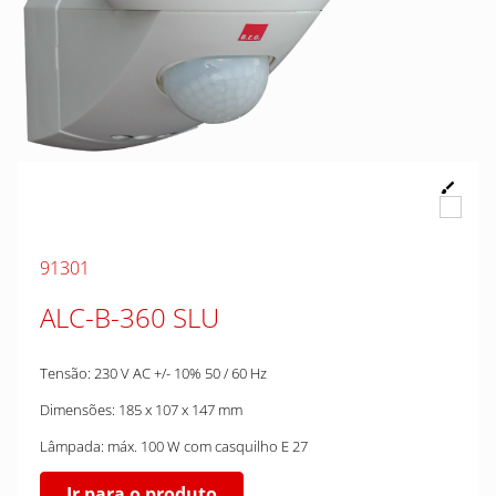
91301
ALC-B-360 SLU
Tensão: 230 V AC +/- 10% 50 / 60 Hz
Dimensões: 185 x 107 x 147 mm
Lâmpada: máx. 100 W com casquilho E 27
Ir para o produto