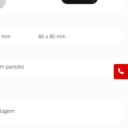
61 mm
86 x 86 mm
em parede)
ntagem