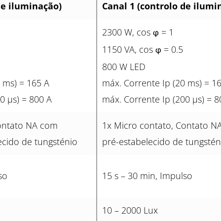
de iluminação)
Canal 1 (controlo de ilumi
2300 W, cos
= 1
φ
1150 VA, cos
= 0.5
φ
800 W LED
 ms) = 165 A
máx. Corrente Ip (20 ms) = 1
0 µs) = 800 A
máx. Corrente Ip (200 µs) = 8
Contato NA com
1x Micro contato, Contato N
ecido de tungsténio
pré-estabelecido de tungstén
so
15 s – 30 min, Impulso
10 – 2000 Lux