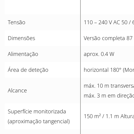
Tensão
110 – 240 V AC 50 / 
Dimensões
Versão completa 87
Alimentação
aprox. 0.4 W
Área de deteção
horizontal 180° (M
máx. 10 m transvers
Alcance
máx. 3 m em direçã
Superfície monitorizada
150 m² / 1.1 m Alt
(aproximação tangencial)