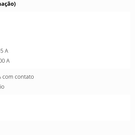
nação)
65 A
00 A
A com contato
io