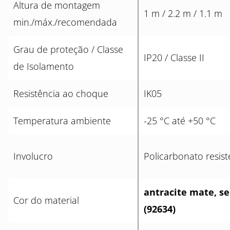
Altura de montagem
1 m / 2.2 m / 1.1 m
min./máx./recomendada
Grau de proteção / Classe
IP20 / Classe II
de Isolamento
Resistência ao choque
IK05
Temperatura ambiente
-25 °C até +50 °C
Involucro
Policarbonato resist
antracite mate, s
Cor do material
(92634)