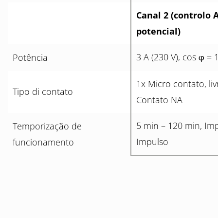
Canal 2 (controlo 
potencial)
3 A (230 V), cos
= 
Potência
φ
1x Micro contato, li
Tipo di contato
Contato NA
5 min – 120 min, Im
Temporização de
Impulso
funcionamento