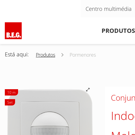
Pular navegação
Centro multimédia
Pular navegação
PRODUTOS
Está aqui:
Produtos
Pormenores
10 m
Conjun
Set
Indo