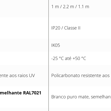
1 m / 2.2 m / 1.1 m
IP20 / Classe II
IK05
-25 °C até +50 °C
ente aos raios UV
Policarbonato resistente aos
emelhante RAL7021
Branco puro mate, semelhan